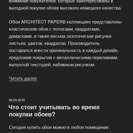
внимание покупателей, которые заинтересованы в
выгодной покупке обоев высокого немецкого качества.
Обои ARCHITECT PAPERВ коллекциях представлены
классические обои с полосами, квадратами,
дамасками, а также весьма экзотические рисунки
листьев, цветов, квадратов. Производитель
постарался внести оригинальность в каждый дизайн,
предложив покрытия с металлическими переливами,
выпуклой текстурой, набивным рисунком.
Читать далее
«Настенные
покрытия
для
различных
ОПУБЛИКОВАНО
02.05.2016
Что стоит учитывать во время
стилей
покупки обоев?
интерьеров»
Сегодня купить обои можно в любое помещение.