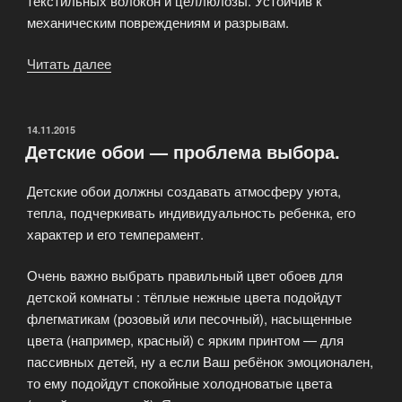
текстильных волокон и целлюлозы. Устойчив к
механическим повреждениям и разрывам.
Читать далее
«Флизелиновые
обои»
ОПУБЛИКОВАНО
14.11.2015
Детские обои — проблема выбора.
Детские обои должны создавать атмосферу уюта,
тепла, подчеркивать индивидуальность ребенка, его
характер и его темперамент.
Очень важно выбрать правильный цвет обоев для
детской комнаты : тёплые нежные цвета подойдут
флегматикам (розовый или песочный), насыщенные
цвета (например, красный) с ярким принтом — для
пассивных детей, ну а если Ваш ребёнок эмоционален,
то ему подойдут спокойные холодноватые цвета