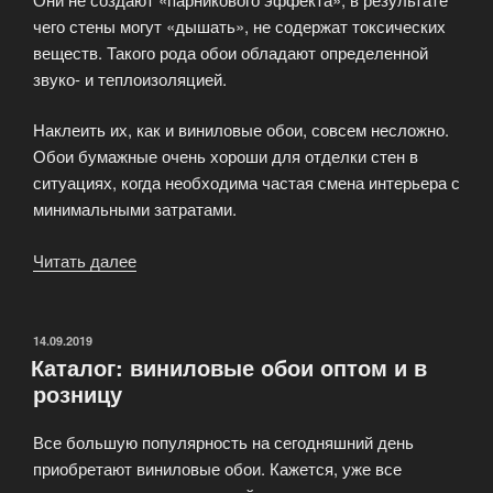
чего стены могут «дышать», не содержат токсических
веществ. Такого рода обои обладают определенной
звуко- и теплоизоляцией.
Наклеить их, как и виниловые обои, совсем несложно.
Обои бумажные очень хороши для отделки стен в
ситуациях, когда необходима частая смена интерьера с
минимальными затратами.
Читать далее
«Продажа
бумажных
обоев
оптом
ОПУБЛИКОВАНО
14.09.2019
Каталог: виниловые обои оптом и в
и
розницу
в
розницу»
Все большую популярность на сегодняшний день
приобретают виниловые обои. Кажется, уже все