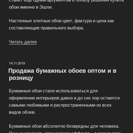
обои именно в Эшли.
Настенные элитные обои цвет, фактура и цена как
составляющие правильного выбора.
Читать далее
«Купить
дизайнерские
элитные
обои»
ОПУБЛИКОВАНО
14.11.2019
Продажа бумажных обоев оптом и в
розницу
Бумажные обои стали использоваться для
оформления интерьеров давно и до сих пор остаются
самыми любимыми и распространенными из всех
видов обоев.
Бумажные обои абсолютно безвредны для человека.
Они не создают «парникового эффекта», в результате