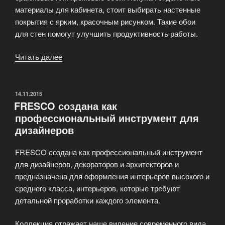
материалы для кабинета, стоит выбирать настенные
покрытия с ярким, красочным рисунком. Такие обои
для стен помогут улучшить продуктивность работы.
Читать далее
«Что
стоит
учитывать
во
ОПУБЛИКОВАНО
14.11.2015
FRESCO создана как
время
профессиональный инструмент для
покупки
дизайнеров
обоев?»
FRESCO создана как профессиональный инструмент
для дизайнеров, декораторов и архитекторов и
предназначена для оформления интерьеров высокого и
среднего класса, интерьеров, которые требуют
детальной проработки каждого элемента.
Коллекция отражает наше видение современного вида