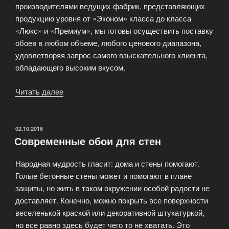
производителями ведущих фабрик, представляющих
продукцию уровня от «Эконом» класса до класса
«Люкс» и «Премиум», мы готовы осуществить поставку
обоев в любом объеме, любого ценового диапазона,
удовлетворяя запрос самого взыскательного клиента,
обладающего высоким вкусом.
Читать далее
«Стильные
и
качественные
обои
ОПУБЛИКОВАНО
02.10.2016
Современные обои для стен
ElitColor»
Народная мудрость гласит: дома и стены помогают.
Голые бетонные стены может и помогают в плане
защиты, но жить в таком окружении особой радости не
доставляет. Конечно, можно покрыть все поверхности
веселенькой краской или декоративной штукатуркой,
но все равно здесь будет чего то не хватать. Это