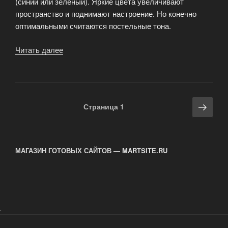
(синий или зеленый). Яркие цвета увеличивают
пространство и поднимают настроение. Но конечно
оптимальными считаются постельные тона.
Читать далее
«Детские
обои
—
проблема
выбора.»
Навигация
Сле
Страница
1
по
стра
записям
МАГАЗИН ГОТОВЫХ САЙТОВ — MARTSITE.RU
.