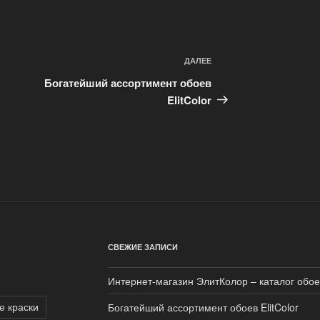
ДАЛЕЕ
Следующая
запись
Богатейший ассортимент обоев
ElitColor
СВЕЖИЕ ЗАПИСИ
Интернет-магазин ЭлитКолор – каталог обое
е краски
Богатейший ассортимент обоев ElitColor