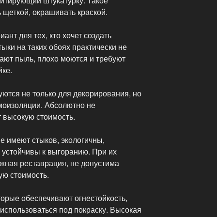
митирующий штукатурку. Такое
 щеткой, окрашивать краской.
ант для тех, кто хочет создать
ыки на таких обоях практически не
ают пыль, плохо моются и требуют
ке.
ются не только для декорирования, но
умоизоляции. Абсолютно не
т высокую стоимость.
не имеют стыков, экологичны,
устойчивы к выгоранию. При их
жная реставрация, не допустима
ую стоимость.
торые обеспечивают огнестойкость,
 использоваться под покраску. Высокая