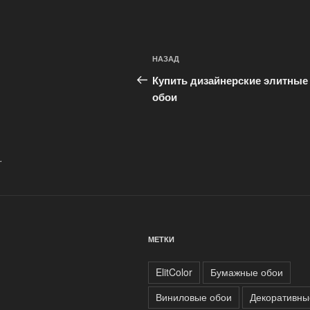
Навигация
Предыдущая
НАЗАД
по
запись:
Купить дизайнерские элитные
записям
обои
.
МЕТКИ
ElitColor
Бумажные обои
Виниловые обои
Декоративны