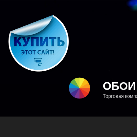
Перейти
к
содержимому
OБОИ
Торговая компа