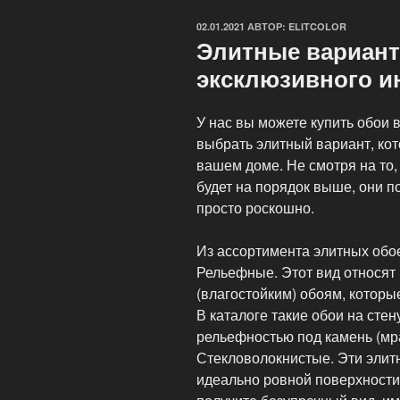
ОПУБЛИКОВАНО
02.01.2021
АВТОР:
ELITCOLOR
Элитные вариант
эксклюзивного и
У нас вы можете купить обои
выбрать элитный вариант, ко
вашем доме. Не смотря на то,
будет на порядок выше, они п
просто роскошно.
Из ассортимента элитных обо
Рельефные. Этот вид относят
(влагостойким) обоям, которы
В каталоге такие обои на сте
рельефностью под камень (мра
Стекловолокнистые. Эти элитн
идеально ровной поверхности