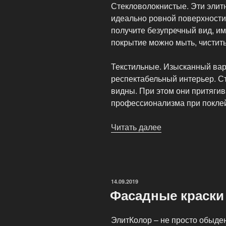
Стекловолокнистые. Эти элитн
идеально ровной поверхности
получите безупречный вид, и
покрытие можно мыть, чистить
Текстильные. Изысканный вари
респектабельный интерьер. Ст
видны. При этом они притягив
профессионализма при поклей
Читать далее
«Элитные
варианты
обоев
для
эксклюзивного
ОПУБЛИКОВАНО
14.09.2019
интерьера»
Фасадные краски
ЭлитКолор – не просто обыден