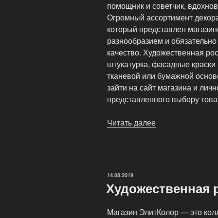
помощник и советчик, вдохнов
Огромный ассортимент декор
который представлен магазин
разнообразием и обязательно
качество. Художественная рос
штукатурка, фасадные краски 
тканевой или бумажной основ
зайти на сайт магазина и лич
представленного выбору това
Читать далее
«Фасадные
краски
и
штукатурки»
ОПУБЛИКОВАНО
14.08.2019
Художественная 
Магазин ЭлитКолор — это кол