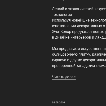
Легкий и экологический искус
технологии
Используя новейшие технолог
изготовлении декоративных о
ЭлитКолор предлагает новые 
в дизайне интерьеров и ланд
Мы предлагаем искусственный
облицовочную плитку, различ
кирпича и других декоративны
проверенной канадским климат
Читать далее
«Искусственный
и
натуральный
камень»
ОПУБЛИКОВАНО
02.06.2016