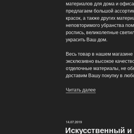
материалов для дома и офис
предлагаем большой ассортим
красок, а также других матери
неповторимого убранства пом
роспись, великолепные светил
украсить Ваш дом.
Весь товар в нашем магазине
эксклюзивно высокое качеств
отделочные материалы, не об
доставим Вашу покупку в любо
Читать далее
«Художественна
роспись»
ОПУБЛИКОВАНО
14.07.2019
Искусственный и