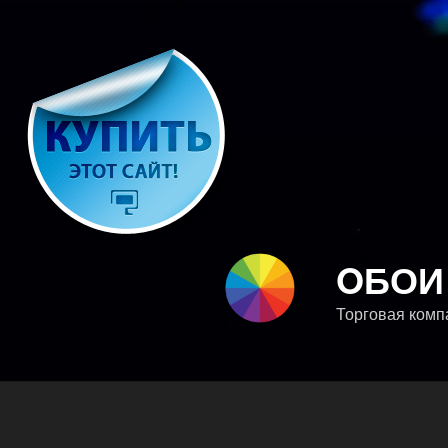
Перейти
к
содержимому
OБОИ
Торговая компа