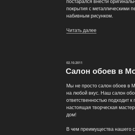
постарался внести оригиналь
покрытия с металлическими п
набивным рисунком.
Читать далее
«Настенные
покрытия
для
различных
стилей
ОПУБЛИКОВАНО
02.10.2011
интерьеров»
Салон обоев в М
Мы не просто салон обоев в М
на любой вкус. Наш салон обое
ответственностью подходит к
настоящая творческая мастерс
дом!
В чем преимущества нашего са