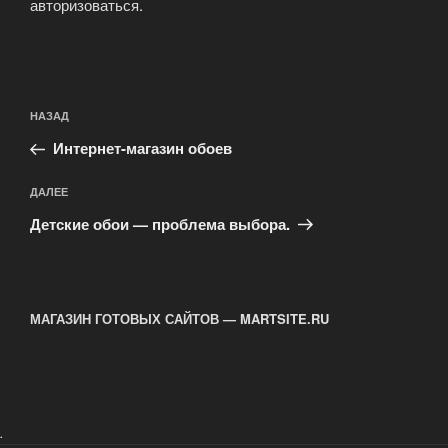
авторизоваться
.
Навигация
Предыдущая
НАЗАД
по
запись:
записям
Интернет-магазин обоев
Следующая
ДАЛЕЕ
запись
Детские обои — проблема выбора.
МАГАЗИН ГОТОВЫХ САЙТОВ — MARTSITE.RU
.